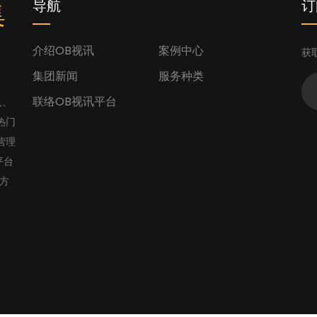
集
导航
订
介绍OB视讯
案例中心
获
集团新闻
服务种类
联络OB视讯平台
人、
热门
营理
平台
官方