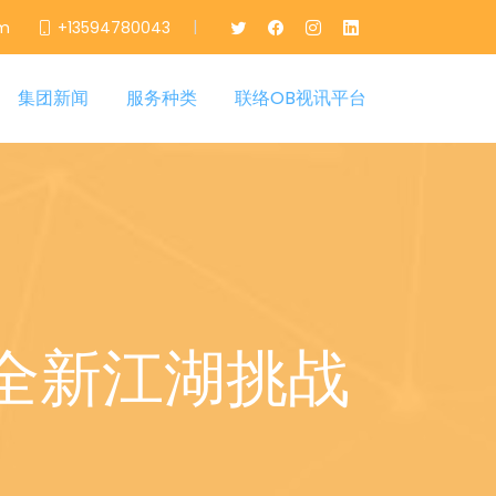
|
om
+13594780043
集团新闻
服务种类
联络OB视讯平台
全新江湖挑战