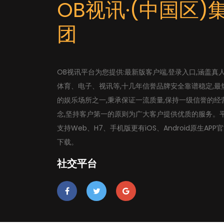
OB视讯·(中国区)
团
OB视讯平台为您提供:最新版客户端,登录入口,涵盖真
体育、电子、视讯等,十几年信誉品牌安全靠谱稳定,最
的娱乐场所之一,秉承保证一流质量,保持一级信誉的经
念,坚持客户第一的原则为广大客户提供优质的服务。
支持Web、H7、手机版更有iOS、Android原生APP
下载。
社交平台