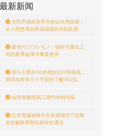
最新新闻
太阳帝国的原罪与命运抉择探索：
从人性堕落到帝国崩塌的深刻反思
夏色のコワレモノ：破碎与重生之
间的夏季旋律与青春迷失
圣斗士星矢OL游戏知识问答挑战，
测试你对圣斗士宇宙的了解与记忆
仙侠奇缘国风江湖中的剑与情
红色警戒秘籍大全及游戏技巧攻略
全面解析帮助玩家轻松通关