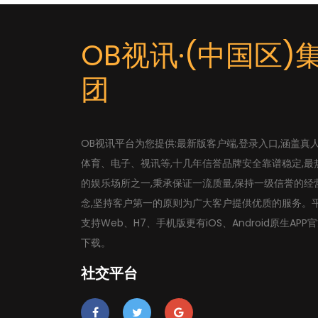
OB视讯·(中国区)
团
OB视讯平台为您提供:最新版客户端,登录入口,涵盖真
体育、电子、视讯等,十几年信誉品牌安全靠谱稳定,最
的娱乐场所之一,秉承保证一流质量,保持一级信誉的经
念,坚持客户第一的原则为广大客户提供优质的服务。
支持Web、H7、手机版更有iOS、Android原生APP
下载。
社交平台