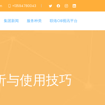
|
om
+13594780043
集团新闻
服务种类
联络OB视讯平台
析与使用技巧