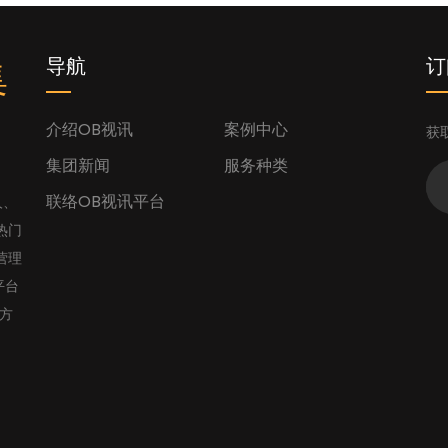
集
导航
订
介绍OB视讯
案例中心
获
集团新闻
服务种类
联络OB视讯平台
人、
热门
营理
平台
官方