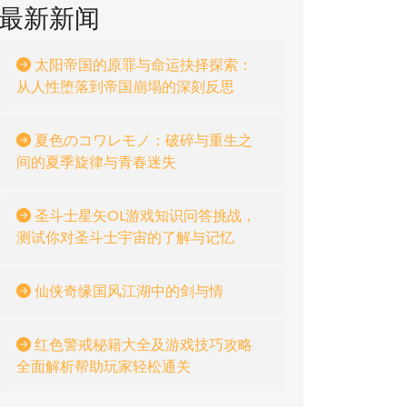
最新新闻
太阳帝国的原罪与命运抉择探索：
从人性堕落到帝国崩塌的深刻反思
夏色のコワレモノ：破碎与重生之
间的夏季旋律与青春迷失
圣斗士星矢OL游戏知识问答挑战，
测试你对圣斗士宇宙的了解与记忆
仙侠奇缘国风江湖中的剑与情
红色警戒秘籍大全及游戏技巧攻略
全面解析帮助玩家轻松通关