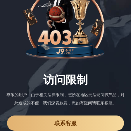
访问限制
尊敬的用户，由于相关法律限制，您所在地区无法访问J9产品，对
此造成的不便，我们深表歉意，您如有疑问请联系客服。
联系客服