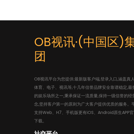
OB视讯·(中国区)
团
OB视讯平台为您提供:最新版客户端,登录入口,涵盖真
体育、电子、视讯等,十几年信誉品牌安全靠谱稳定,最
的娱乐场所之一,秉承保证一流质量,保持一级信誉的经
念,坚持客户第一的原则为广大客户提供优质的服务。
支持Web、H7、手机版更有iOS、Android原生APP
下载。
社交平台