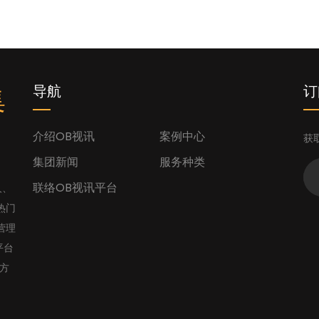
集
导航
订
介绍OB视讯
案例中心
获
集团新闻
服务种类
联络OB视讯平台
人、
热门
营理
平台
官方