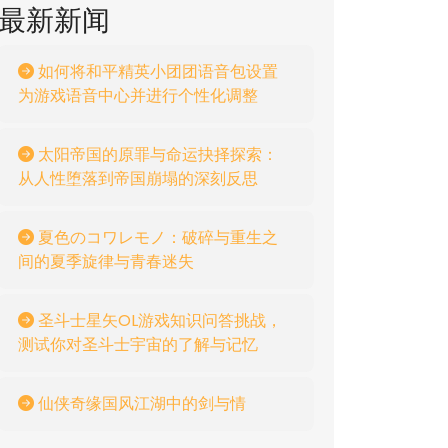
最新新闻
如何将和平精英小团团语音包设置
为游戏语音中心并进行个性化调整
太阳帝国的原罪与命运抉择探索：
从人性堕落到帝国崩塌的深刻反思
夏色のコワレモノ：破碎与重生之
间的夏季旋律与青春迷失
圣斗士星矢OL游戏知识问答挑战，
测试你对圣斗士宇宙的了解与记忆
仙侠奇缘国风江湖中的剑与情