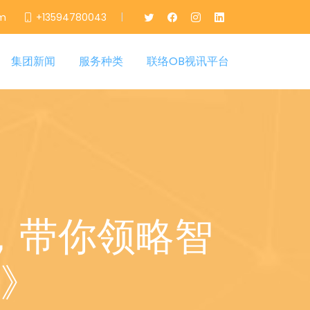
|
om
+13594780043
集团新闻
服务种类
联络OB视讯平台
，带你领略智
》