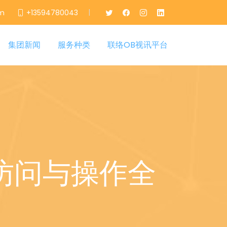
|
om
+13594780043
集团新闻
服务种类
联络OB视讯平台
访问与操作全