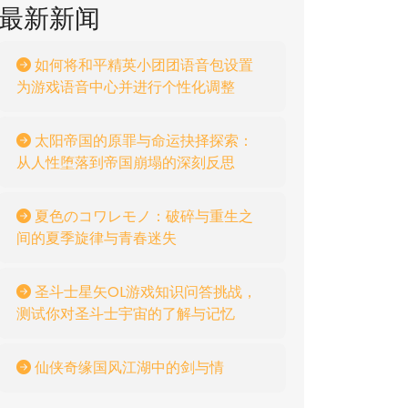
最新新闻
如何将和平精英小团团语音包设置
为游戏语音中心并进行个性化调整
太阳帝国的原罪与命运抉择探索：
从人性堕落到帝国崩塌的深刻反思
夏色のコワレモノ：破碎与重生之
间的夏季旋律与青春迷失
圣斗士星矢OL游戏知识问答挑战，
测试你对圣斗士宇宙的了解与记忆
仙侠奇缘国风江湖中的剑与情