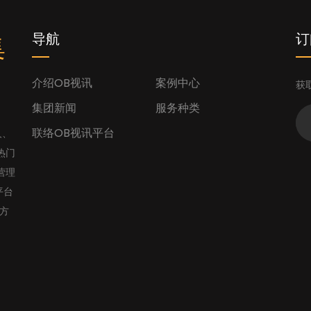
集
导航
订
介绍OB视讯
案例中心
获
集团新闻
服务种类
联络OB视讯平台
人、
热门
营理
平台
官方