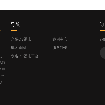
集
导航
订
介绍OB视讯
案例中心
获
集团新闻
服务种类
联络OB视讯平台
人、
热门
营理
平台
官方