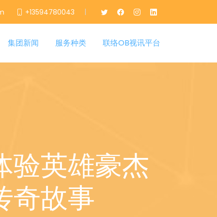
|
om
+13594780043
集团新闻
服务种类
联络OB视讯平台
体验英雄豪杰
传奇故事