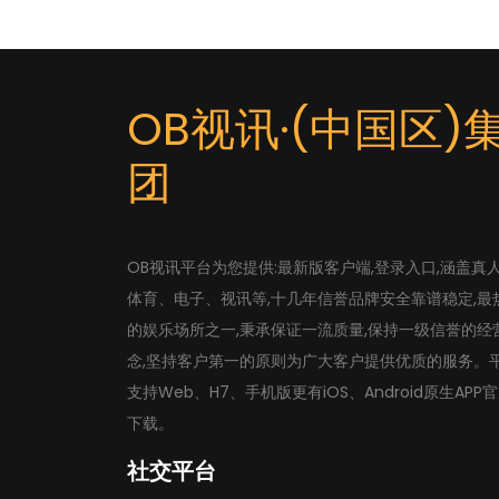
OB视讯·(中国区)
团
OB视讯平台为您提供:最新版客户端,登录入口,涵盖真
体育、电子、视讯等,十几年信誉品牌安全靠谱稳定,最
的娱乐场所之一,秉承保证一流质量,保持一级信誉的经
念,坚持客户第一的原则为广大客户提供优质的服务。
支持Web、H7、手机版更有iOS、Android原生APP
下载。
社交平台